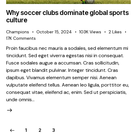
Why soccer clubs dominate global sports
culture
Champions
October 15, 2024
103K
Views
2
Likes
17K
Comments
Proin faucibus nec mauris a sodales, sed elementum mi
tincidunt. Sed eget viverra egestas nisi in consequat.
Fusce sodales augue a accumsan. Cras sollicitudin,
ipsum eget blandit pulvinar. Integer tincidunt. Cras
dapibus. Vivamus elementum semper nisi. Aenean
vulputate eleifend tellus. Aenean leo ligula, porttitor eu,
consequat vitae, eleifend ac, enim. Sed ut perspiciatis,
unde omnis…
Posts
Page
1
Page
2
Page
3
pagination