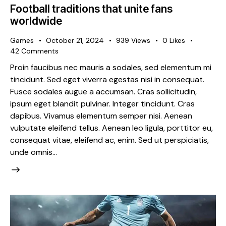
Football traditions that unite fans
worldwide
Games
October 21, 2024
939
Views
0
Likes
42
Comments
Proin faucibus nec mauris a sodales, sed elementum mi
tincidunt. Sed eget viverra egestas nisi in consequat.
Fusce sodales augue a accumsan. Cras sollicitudin,
ipsum eget blandit pulvinar. Integer tincidunt. Cras
dapibus. Vivamus elementum semper nisi. Aenean
vulputate eleifend tellus. Aenean leo ligula, porttitor eu,
consequat vitae, eleifend ac, enim. Sed ut perspiciatis,
unde omnis…