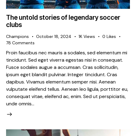
The untold stories of legendary soccer
clubs
Champions
October 18, 2024
1K
Views
0
Likes
78
Comments
Proin faucibus nec mauris a sodales, sed elementum mi
tincidunt. Sed eget viverra egestas nisi in consequat.
Fusce sodales augue a accumsan. Cras sollicitudin,
ipsum eget blandit pulvinar. Integer tincidunt. Cras
dapibus. Vivamus elementum semper nisi. Aenean
vulputate eleifend tellus. Aenean leo ligula, porttitor eu,
consequat vitae, eleifend ac, enim. Sed ut perspiciatis,
unde omnis…