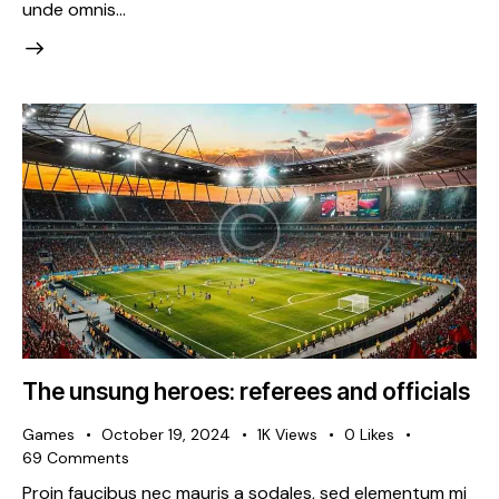
unde omnis…
The unsung heroes: referees and officials
Games
October 19, 2024
1K
Views
0
Likes
69
Comments
Proin faucibus nec mauris a sodales, sed elementum mi