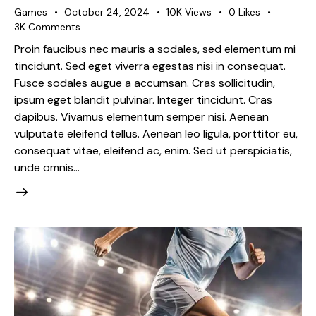
Games
October 24, 2024
10K
Views
0
Likes
3K
Comments
Proin faucibus nec mauris a sodales, sed elementum mi
tincidunt. Sed eget viverra egestas nisi in consequat.
Fusce sodales augue a accumsan. Cras sollicitudin,
ipsum eget blandit pulvinar. Integer tincidunt. Cras
dapibus. Vivamus elementum semper nisi. Aenean
vulputate eleifend tellus. Aenean leo ligula, porttitor eu,
consequat vitae, eleifend ac, enim. Sed ut perspiciatis,
unde omnis…