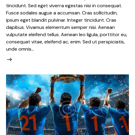
tincidunt. Sed eget viverra egestas nisi in consequat.
Fusce sodales augue a accumsan. Cras sollicitudin,
ipsum eget blandit pulvinar. Integer tincidunt. Cras
dapibus. Vivamus elementum semper nisi. Aenean
vulputate eleifend tellus. Aenean leo ligula, porttitor eu,
consequat vitae, eleifend ac, enim. Sed ut perspiciatis,
unde omnis…