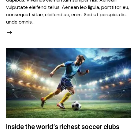
vulputate eleifend tellus. Aenean leo ligula, porttitor eu,
consequat vitae, eleifend ac, enim. Sed ut perspiciatis,
unde omnis…
Inside the world’s richest soccer clubs